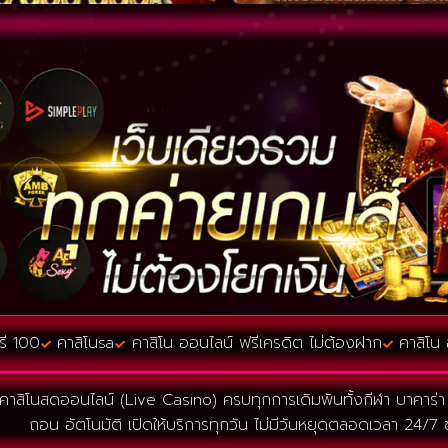
รี 100
คาสิโนsa
คาสิโน ออนไลน์ ฟรีเครดิต ไม่ต้องฝาก
คาสิโน
น คาสิโนสดออนไลน์ (Live Casino) ครบทุกการเดิมพันทั้งกีฬา บาคาร่า
ถอน อัตโนมัติ เปิดให้บริการทุกวัน ไม่มีวันหยุดตลอดเวลา 24/7 