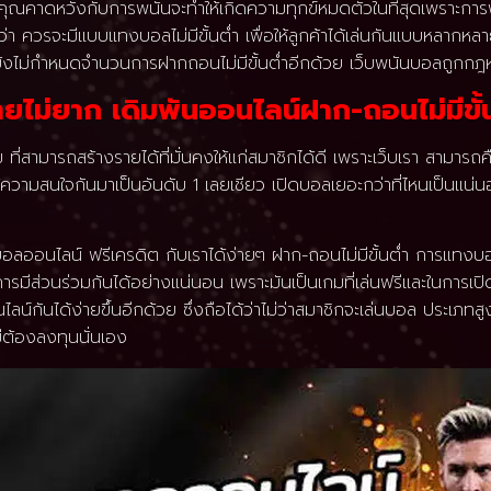
ถ้าคุณคาดหวังกับการพนันจะทำให้เกิดความทุกข์หมดตัวในที่สุดเพราะการพ
า ควรจะมีแบบแทงบอลไม่มีขั้นต่ำ เพื่อให้ลูกค้าได้เล่นกันแบบหลากห
งยังไม่กำหนดจำนวนการฝากถอนไม่มีขั้นต่ำอีกด้วย เว็บพนันบอลถูกกฎห
ายไม่ยาก
เดิมพันออนไลน์ฝาก-ถอนไม่มีขั้
 ที่สามารถสร้างรายได้ที่มั่นคงให้แก่สมาชิกได้ดี เพราะเว็บเรา สามารถคืนค
ให้ความสนใจกันมาเป็นอันดับ 1 เลยเชียว เปิดบอลเยอะกว่าที่ไหนเป็นแน
นบอลออนไลน์ ฟรีเครดิต กับเราได้ง่ายๆ ฝาก-ถอนไม่มีขั้นต่ำ การแทงบ
กการมีส่วนร่วมกันได้อย่างแน่นอน เพราะมันเป็นเกมที่เล่นฟรีและในการเ
น์กันได้ง่ายขึ้นอีกด้วย ซึ่งถือได้ว่าไม่ว่าสมาชิกจะเล่นบอล ประเ
่ต้องลงทุนนั่นเอง