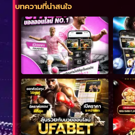
บทความที่น่าสนใจ