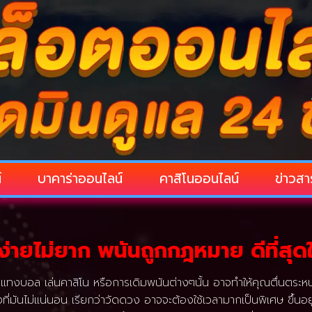
์
บาคาร่าออนไลน์
คาสิโนออนไลน์
ข่าวส
่ายไม่ยาก
พนันถูกกฎหมาย ดีที่สุด
แทงบอล เล่นคาสิโน หรือการเดิมพนันต่างๆนั้น อาจทำให้คุณตื่นตระหนก
นสิ่งที่มันไม่แน่นอน เรียกว่าวัดดวง อาจจะต้องใช้เวลามากเป็นพิเศษ ข