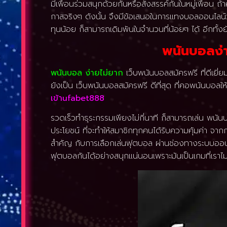
มีเพื่อนร่วมสนุกด้วยกันหรือสังสรรค์กันในหมู่เพื่อน 
กาสจริงๆ ดังนั้น จึงมีข้อเสนอในการแทงบอลออนไลน์ว่
ทุนน้อย ก็สามารถเดิมพันในจำนวนที่น้อยๆ ได้ อีกทั้
พนันบอลง่
พนันบอล ง่ายไม่ยาก
เว็บพนันบอลสมัครฟรี ที่ดีเยี่ยม
ยังเป็น เว็บพนันบอลสมัครฟรี ดีที่สุด ที่คอพนันบอล
เข้าufabet888
รวดเร็วทำธุระกรรมเพียงไม่กี่นาที ก็สามารถเล่น พนั
ประโยชน์ ที่จะทำให้สมาชิกทุกคนได้รับความคุ้มค่า จา
สำคัญ กับการเลือกเล่นฟุตบอล ผ่านช่องทางระบบออนไล
ฟุตบอลกันได้อย่างสนุกแน่นอนเพราะมันเป็นเกมที่เราไม