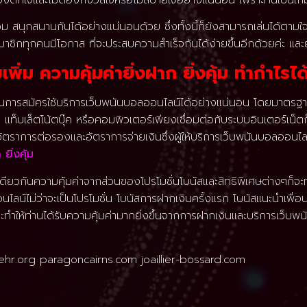
่วม สนุกสนานกันได้อย่างแน่นอนด้วย ซึ่งทั้งนี้ก็ยังสามารถเล่นได้ตาม
ให้สมาชิกทุกคนมีโอกาส ที่จะประสบความสำเร็จกันได้ง่ายขึ้นอีกด้วยค่ะ แล
พิ่ม ความคุ้มค่ายิ่งฝาก ยิ่งคุ้ม ทำกำไรไ
ใจในการสมัครใช้บริการเว็บพนันบอลออนไลน์ได้อย่างแน่นอน โดยมาตรฐานก
อ แท็บเล็ตโน้ตบุ๊ค หรือคอมพิวเตอร์เพียงเชื่อมต่อกับระบบอินเตอร์เน็ต
อัตราการต่อรองและอัตราการจ่ายเงินซึ่งผู้ให้บริการเว็บพนันบอลออนไ
ยิ่งคุ้ม
ียวกันความคุ้มค่าจากส่วนของโปรโมชั่นโบนัสและสิทธิพิเศษต่างๆก็จะทำให
ไลน์ไม่ว่าจะเป็นโปรโมชั่น โบนัสการฝากเงินครั้งแรก โบนัสแนะนำเพื่อน
่จะทำให้ท่านได้รับความคุ้มค่ามากยิ่งขึ้นจากการฝากเงินและบริการเว็บ
ehr.org
paragoncairns.com
joaillier-bossard.com