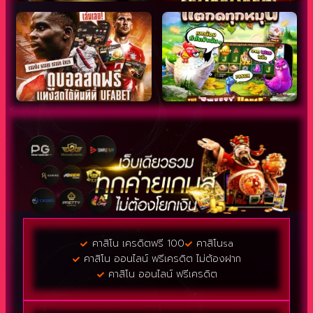
คาสิโน เครดิตฟรี 100
คาสิโนsa
คาสิโน ออนไลน์ ฟรีเครดิต ไม่ต้องฝาก
คาสิโน ออนไลน์ ฟรีเครดิต