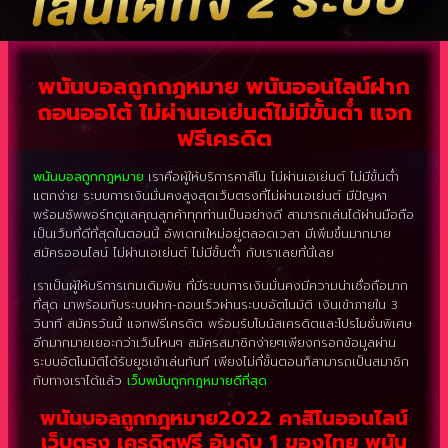
พนันบอลถูกกฎหมาย
พนันออนไลน์ฝาก
ถอนออโต้ ไม่ผ่านเอเย่นต์ไม่มีขั้นต่ำ แจก
ฟรีเครดิต
พนันบอลถูกกฎหมาย
เราคือผู้ให้บริการคาสิโน ไม่ผ่านเอเย่นต์ ไม่มีขั้นต่ำ
แตกง่าย ระบบการเงินมั่นคงสูงสุดเว็บตรงที่ไม่ผ่านเอเย่นต์ มีปัญหา
พร้อมซัพพอร์ทดูแลคุณลูกค้าทุกท่านเป็นอย่างดี สามารถเล่นได้ผ่านมือถือ
เป็นเว็บที่ดีที่สุดในตอนนี้ อัพเดทเใหม่อยู่ตลอดเวลา มีเพิ่มขึ้นมากมาย
สมัครออนไลน์ ไม่ผ่านเอเย่นต์ ไม่มีขั้นต่ำ กับเราเลยที่นี่เลย
เราเป็นผู้ให้บริการเกมเดิมพัน ที่มีระบบการเงินมั่นคงมีความน่าเชื่อถือมาก
ที่สุด มาพร้อมกับระบบฝาก-ถอนเร็วผ่านระบบอัตโนมัติ เงินเข้าภายใน 3
วินาที สมัครวันนี้ แจกฟรีเครดิต พร้อมรับโบนัสเครดิตและโปรโมชั่นพิเศษ
อีกมากมายเยอะกว่าเว็บไหนๆ สมัครสมาชิกง่ายๆเพียงกรอกข้อมูลผ่าน
ระบบอัตโนมัติได้รับยูซเข้าเล่นทันที เพียงไม่กี่ขั้นตอนก็สามารถเป็นสมาชิก
กับทางเราได้แล้ว
เว็บพนันถูกกฎหมายดีที่สุด
พนันบอลถูกกฎหมาย2022
คาสิโนออนไลน์
เว็บตรง เครดิตฟรี อันดับ 1 ของไทย พนัน