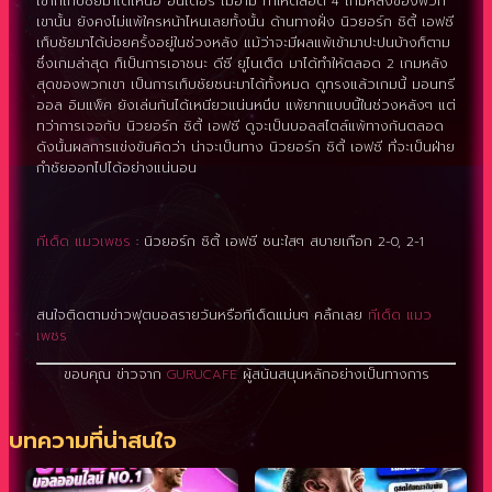
เขาก็เก็บชัยมาได้เหนือ อินเตอร์ ไมอามี่ ทำให้ตลอด 4 เกมหลังของพวก
เขานั้น ยังคงไม่แพ้ใครหน้าไหนเลยทั้งนั้น ด้านทางฝั่ง นิวยอร์ก ซิตี้ เอฟซี
เก็บชัยมาได้บ่อยครั้งอยู่ในช่วงหลัง แม้ว่าจะมีผลแพ้เข้ามาปะปนบ้างก็ตาม
ซึ่งเกมล่าสุด ก็เป็นการเอาชนะ ดีซี ยูไนเต็ด มาได้ทำให้ตลอด 2 เกมหลัง
สุดของพวกเขา เป็นการเก็บชัยชนะมาได้ทั้งหมด ดูทรงแล้วเกมนี้ มอนทรี
ออล อิมแพ็ค ยังเล่นกันได้เหนียวแน่นหนึบ แพ้ยากแบบนี้ในช่วงหลังๆ แต่
ทว่าการเจอกับ นิวยอร์ก ซิตี้ เอฟซี ดูจะเป็นบอลสไตล์แพ้ทางกันตลอด
ดังนั้นผลการแข่งขันคิดว่า น่าจะเป็นทาง นิวยอร์ก ซิตี้ เอฟซี ที่จะเป็นฝ่าย
กำชัยออกไปได้อย่างแน่นอน
ทีเด็ด แมวเพชร
: นิวยอร์ก ซิตี้ เอฟซี ชนะใสๆ สบายเกือก 2-0, 2-1
สนใจติดตามข่าวฟุตบอลรายวันหรือทีเด็ดแม่นๆ คลิ้กเลย
ทีเด็ด แมว
เพชร
ขอบคุณ ข่าวจาก
GURUCAFE
ผู้สนันสนุนหลักอย่างเป็นทางการ
บทความที่น่าสนใจ