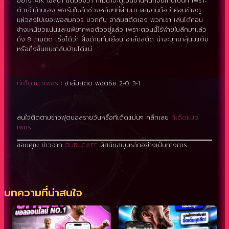
อย่าง AIK โซลน่า แต่มองว่า ก็ไม่น่าจะดูเป็นงานหนักจนเกินไปนัก เพราะ
ตัวเจ้าบ้านเอง ฟอร์มในลีกช่วงหลังๆที่ผ่านมา ผลงานถือว่าค่อนข้างดู
แผ่วลงไปเยอะพอสมควร บวกกับ ฮาล์มสตัดเอง พวกเขา เล่นได้ค่อน
ข้างเหนียวแน่นและแพ้ยากพอตัวอยู่แล้ว เพราะตอนนี้ไร้พ่ายในลีกมาแล้ว
ถึง 8 เกมติด เชื่อได้ว่า ฝั่งด้านทีมเยือน ฮาล์มสตัด น่าจะบุกมาลุ้นมีแต้ม
หรือถึงขั้นชนะกลับบ้านได้แน่
ทีเด็ดแมวเพชร
: ฮาล์มสตัด พิชิตชัย 2-0, 3-1
สนใจติดตามข่าวฟุตบอลรายวันหรือทีเด็ดแม่นๆ คลิ้กเลย
ทีเด็ดแมว
เพชร
ขอบคุณ ข่าวจาก
GURUCAFE
ผู้สนันสนุนหลักอย่างเป็นทางการ
บทความที่น่าสนใจ