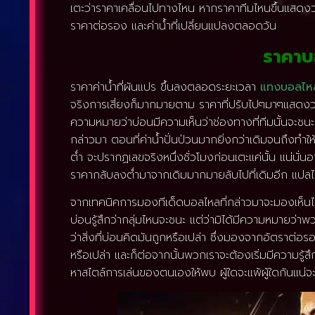
เตะว่าราคาเคลื่อนไปทางไหน หากราคาทีมไหนขึ้นแสดงว
ราคาต่อรอง และค่าน้ำที่เปลี่ยนแปลงตลอดวัน
ราคาบอ
ราคาค่าน้ำที่ผันแปร ขึ้นลงตลอดระยะเวลา
แทงบอลไห
จริงการเสี่ยงก็มากมายตาม ราคาที่ปรับไปๆมาๆแสดงว่าบ
ความหมายว่าบ่อนมีความเห็นว่าช่องทางที่ทีมนั้นจะชนะออ
กล่าวมา ตอนที่ค่าน้ำปั่นป่วนมากยิ่งกว่าเดิมจนถึงทำ
ต่ำ จะปรากฏเลขจริงหนึ่งชั่วโมงก่อนเตะแค่นั้น แน่นั่
ราคากลับลงต่ำมาจากเดิมมากมายลับไปที่เดิมอีก แปลได
จากเทคนิคการมองทีเด็ดบอลไหลที่กล่าวมาจะมองเห็นไ
บ่อนรู้สึกว่ากลุ่มไหนจะชนะ แต่ว่ามิได้มีความหมายว่า
ว่าสิ่งที่บ่อนคิดมันถูกหรือเปล่า ซึ่งมองจากอัตราต่
หรือเปล่า และก็ต่อจากนั้นพวกเราจะต้องเริ่มมีความรู้
หาสไตล์การเล่นของตนเองให้พบ ผู้ใดจะแพ้ผู้ใดกันแน่จ