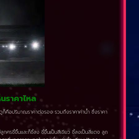
ห็นราคาไหล
ดูก็คือปริมาณราคาต่อรอง รวมถึงราคาค่าน้ำ ซึ่งราคา
ชี้ขึ้นและก็ชี้ลง ชี้ขึ้นเป็นสีเขียว ชี้ลงเป็นสีแดง ลูก