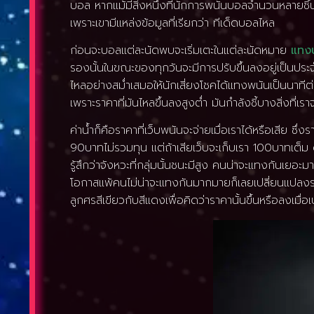
บอล หากแม้มีสิ่งหนึ่งที่นักการพนันบอลจำนวนหลายชิ้นใ
เพราะเขามีแหล่งข้อมูลที่เรียกว่า ทีเด็ดบอลไหล
ก่อนจะบอลแต่ละนัดพบจะเริ่มเตะในแต่ละนัดหมาย
แทง
รองนั้นในขณะของทุกวันจะมีการปรับขึ้นลงอยู่เป็นประจ
ไหลอย่างสม่ำเสมอให้นักเสี่ยงโชคได้แทงพนันเป็นนาทีต่อ
เพราะราคาที่มันไหลขึ้นลงสูงต่ำ มันกำลังชี้บางสิ่งที่เ
ค่าน้ำก็คือราคาที่เว็บพนันจะจ่ายเมื่อเราได้หรือเสีย ซ
90บาทไม่รวมทุน แต่ถ้าเสียเว็บจะเก็บเรา 100บาทเต็ม 
รู้สึกว่าจังหวะที่กลุ่มนั้นชนะมีสูง คนน่าจะแทงกันเยอ
โอกาสแพ้คนไม่น่าจะแทงกันมากมายก็เลยเปลี่ยนแปลงราค
ลูกศรสีเขียวกับสีแดงเพื่อคิดว่าราคานั้นขึ้นหรือลงเมื