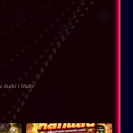
อันดับ 1 ได้แล้ว