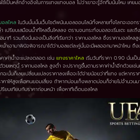
ช้เป็นหลักอ้างอิงในการแทงแทงบอล ไม่ว่าเขาจะรู้จักทีมนั้นไหม เคยมองด
บอลไหล
ในวันนั้นนั้นเว็บไซต์พนันบอลออนไลน์ทั้งหลายทั้งโลกจะออ
ำ เปรียบเสมือนน้ำที่ไหลขึ้นไหลลง ตราบจนกระทั่งบอลจะเริ่มเตะ และถ
นาที รวมถึงนั่นเองเป็นสิ่งที่เรียกว่า ราคาบอลไหล ซึ่งราคาบอลไหลสูงต
ราจะนำเอามาพินิจพิจารณาได้ว่าบอลแต่ละคู่นั้นจะมีผลออกมาหน้าไหน ถึงเด
ึ่งราคาค่าน้ำจะแปลงตลอด เช่น
แทงราคาไหล
เริ่มวันที่ราคา 0.90 นั่นเ
ด้วยเหตุนี้ ราคาบอลไหล สูงต่ำ จะปรากฏขึ้นตามราคาค่าน้ำอีกด้วยเช่
ะมากฉะนั้นก็เลยเปลี่ยนแปลงราคาลงเพื่อจะได้จ่ายน้อยว่าที่แทง แต่หากร
าให้สูงเพื่อคนยอมเสี่ยง ถ้าหากบ่อนเก็งพลาดบ่อนก็จ่ายไม่จำนวนมาก
่อเปรียบเทียบกับราคาก่อนหน้า เพื่อหาทีเด็ดบอลไหล