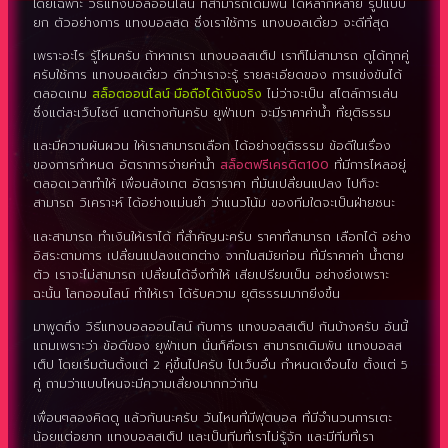
โดยเฉพาะ วิธีแทงบอลออนไลน์ ที่สามารถเดิมพัน ได้หลากหลาย รูปแบบ
ยก ตัวอย่างการ แทงบอลสด ซึ่งเราใช้การ แทงบอลเดี่ยว จะดีที่สุด
เพราะอะไร รู้ไหมครับ ถ้าหากเรา แทงบอลสเต็ป เราก็ไม่สามารถ ดูได้ทุกคู่
ครับใช้การ แทงบอลเดี่ยว ดีกว่าเราจะรู้ รายละเอียดของ การแข่งขันได้
ตลอดเกม
สล็อตออนไลน์ มือถือได้เงินจริง
ไม่ว่าจะเป็น สไตล์การเล่น
ซึ่งแต่ละเว็บไซต์ แตกต่างกันครับ ยูฟ่าเบท จะมีราคาค่าน้ำ ที่ยุติธรรม
และมีความผันผวน ให้เราสามารถเลือก ได้อย่างยุติธรรม ข้อดีในเรื่อง
ของการกำหนด อัตราการจ่ายค่าน้ำ
สล็อตฟรีเครดิต100
ที่มีการไหลอยู่
ตลอดเวลาทำให้ เพื่อนสังเกต อัตราราคา ที่มันเปลี่ยนแปลง ไปก็จะ
สามารถ วิเคราะห์ ได้อย่างแม่นยำ ว่าแนวโน้ม ของทีมใดจะเป็นฝ่ายชนะ
และสามารถ ทำเงินให้เราได้ ที่สำคัญนะครับ ราคาที่สามารถ เลือกได้ อย่าง
อิสระตามการ เปลี่ยนแปลงแตกต่าง จากในสมัยก่อน ที่มีราคาค่า น้ำตาย
ตัว เราจะไม่สามารถ เปลี่ยนได้จึงทำให้ เสียเปรียบเป็น อย่างยิ่งเพราะ
ฉะนั้น โลกออนไลน์ ทำให้เรา ได้รับความ ยุติธรรมมากยิ่งขึ้น
มาพูดถึง วิธีแทงบอลออนไลน์ กับการ แทงบอลสเต็ป กันบ้างครับ อันนี้
แถมเพราะว่า ข้อดีของ ยูฟ่าเบท นั่นก็คือเรา สามารถเดิมพัน แทงบอลส
เต็ป โดยเริ่มต้นตั้งแต่ 2 คู่ขึ้นไปครับ ไปเว็บอื่น กำหนดเงื่อนไข ตั้งแต่ 5
คู่ ถามว่าแบบไหนจะมีความเสี่ยงมากกว่ากัน
เพื่อนๆลองคิดดู แล้วกันนะครับ วันไหนที่มีฟุตบอล ที่มีจำนวนการเตะ
น้อยแต่อยาก แทงบอลสเต็ป และเป็นทีมที่เราไม่รู้จัก และมีทีมที่เรา