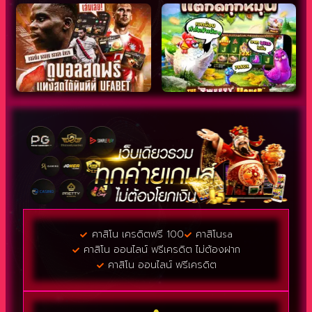
คาสิโน เครดิตฟรี 100
คาสิโนsa
คาสิโน ออนไลน์ ฟรีเครดิต ไม่ต้องฝาก
คาสิโน ออนไลน์ ฟรีเครดิต