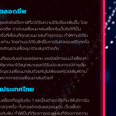
ี ตลอดชีพ
้วยังมีโอกาสที่จะได้รับความได้เปรียบเพิ่มขึ้น โดย
ดชีพ การชวนเพื่อนมาเล่นสล็อตในเว็บไซต์ที่เป็น
รั้งที่เพื่อนที่คุณชวนมาเล่นทำธุรกรรม ทำให้ท่านได้รับ
องท่าน โดยท่านจะได้รับสิทธิ์ในการรับค่าคอมฟรีทุกครั้ง
กการเชิญชวนเพื่อนมาร่วมสนุกด้วยกัน
ป็นที่ยอมรับอย่างแพร่หลาย และยังมีการแนะนำเพื่อนๆ
่ช่วยให้พวกเขาได้สนุกสนานและได้รับประสบการณ์การเดิม
เชิญชวนเพื่อนมาเล่นด้วยกันไม่เพียงแค่ช่วยเพิ่มความ
ชีพจากการชวนเพื่อนมาเล่นด้วยกั
ในประเทศไทย
ตที่อยู่อันดับ 1 และเป็นเจ้าแรกที่เข้ามาให้บริการใน
ารทุกครั้ง ทั้งการฝากเงินและถอนเงิน เว็บสล็อต
ดิมพัน ทำให้เป็นที่ต้องการของผู้เล่นที่ต้องการความ