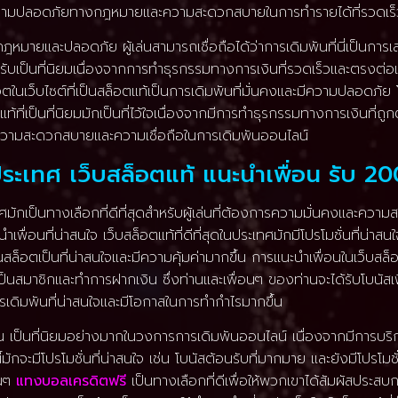
 ด้วยความปลอดภัยทางกฎหมายและความสะดวกสบายในการทำรายได้ที่รวดเร็
ถูกกฎหมายและปลอดภัย ผู้เล่นสามารถเชื่อถือได้ว่าการเดิมพันที่นี่เป็น
ยอมรับเป็นที่นิยมเนื่องจากการทำธุรกรรมทางการเงินที่รวดเร็วและตรงต่
ตในเว็บไซต์ที่เป็นสล็อตแท้เป็นการเดิมพันที่มั่นคงและมีความปลอดภัย 
ท้ที่เป็นที่นิยมมักเป็นที่ไว้ใจเนื่องจากมีการทำธุรกรรมทางการเงินที่
การความสะดวกสบายและความเชื่อถือในการเดิมพันออนไลน์
ดในประเทศ เว็บสล็อตแท้ แนะนำเพื่อน รับ
ศมักเป็นทางเลือกที่ดีที่สุดสำหรับผู้เล่นที่ต้องการความมั่นคงและความส
พื่อนที่น่าสนใจ เว็บสล็อตแท้ที่ดีที่สุดในประเทศมักมีโปรโมชั่นที่น่าส
นสล็อตเป็นที่น่าสนใจและมีความคุ้มค่ามากขึ้น การแนะนำเพื่อนในเว็บสล
ป็นสมาชิกและทำการฝากเงิน ซึ่งท่านและเพื่อนๆ ของท่านจะได้รับโบนัสเพิ
การเดิมพันที่น่าสนใจและมีโอกาสในการทำกำไรมากขึ้น
เทศนั้น เป็นที่นิยมอย่างมากในวงการการเดิมพันออนไลน์ เนื่องจากมีการบร
ุดนี้มักจะมีโปรโมชั่นที่น่าสนใจ เช่น โบนัสต้อนรับที่มากมาย และยังมีโปรโมชั
อนๆ
แทงบอลเครดิตฟรี
เป็นทางเลือกที่ดีเพื่อให้พวกเขาได้สัมผัสประสบ