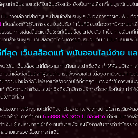
ให้คุณทำเงินง่ายและได้รับเงินจริงแล้ว ยังเป็นทางเลือกที่สมบูรณ์แบ
บ 1 เป็นทางเลือกที่สำคัญและน่าสนใจสำหรับผู้เล่นในวงการการเดิมพัน 
์
เว็บสล็อตที่ได้รับการยอมรับอันดับ 1 เป็นที่นิยมเนื่องจากมีความน่าเ
็นธรรม การเล่นสล็อตในเว็บไซต์ที่เป็นสล็อตแท้อันดับ 1 เป็นทางเลือกที่
ายสำหรับผู้เล่น เว็บสล็อตที่ได้รับการยอมรับอันดับ 1 เป็นที่นิยมและมั
ดีที่สุด เว็บสล็อตแท้ พนันออนไลน์ง่าย แ
ได้ใน เว็บสล็อตแท้ที่มีความเท่าเทียมและน่าเชื่อถือ ทำให้ผู้เล่นมีโอ
ีความน่าเชื่อถือเป็นสิ่งที่ผู้เล่นสามารถพึงพอใจได้ เนื่องจากมีระบบท
่มีความน่าเชื่อถือไม่เพียงแต่สร้างรายได้ที่ดีที่สุด แต่ยังทำให้การพนั
 ที่มีความเท่าเทียมและน่าเชื่อถือมักมีการบริการที่รวดเร็วทันใจ ทำ
ด้ที่ดีที่สุด
่น่าสนใจในการสร้างรายได้ที่ดีที่สุด ด้วยความสะดวกสบายในการเดิมพันอ
ละรวดเร็วในการทำเงิน
fun888 ฟรี 300 ไม่ต้องฝาก
ทำให้เป็นทางเลื
ำเงิน ผู้เล่นสามารถเข้าถึงเกมที่น่าสนใจและมีโอกาสในการทำกำไรอย่างร
ดวกสบายและรวดเร็วในการทำเงิน