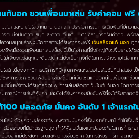
ตแท้นอก
ชวนเพื่อนมาเล่น รับค่าคอม ฟร
วามสนุกและน่าสนใจมากมาย นอกจากประสบการณ์การเดิมพันที่มีความสุขแล
ามารถแบ่งปันความสนุกและความตื่นเต้น แต่ยังสามารถรับค่าคอมฟรีตลอ
วามสนุกแล้วยังมีโอกาสที่จะได้รับค่าคอมฟรี
เว็บสล็อตแท้ นอก
ทุกค
ดชีพเมื่อชวนเพื่อนมาเล่นสล็อตนี้เป็นโอกาสที่ยิ่งใหญ่ที่จะเพิ่มรายได้ข
้นไม่เพียงแต่สนุกและตื่นเต้น เเต่ยังเป็นทางที่ดีในการสร้างรายได้จา
ไลน์ เนื่องจากมีการบริการที่มีคุณภาพและเสนอโปรโมชั่นที่น่าสนใจ เ
่ให้ตลอดชีพ การเชิญชวนเพื่อนมาเล่นสล็อตที่เว็บไซต์แท้นอกนี้ไม่เพียงแค
อมมิชชั่นฟรีที่จะได้รับตลอดชีพ การเล่นสล็อตที่เว็บไซต์แท้นอก โดยการ
การณ์การเล่นที่คุ้มค่า และยังได้รับค่าคอมมิชชั่นฟรีที่จะได้รับตลอด
ท้100
ปลอดภัย มั่นคง อันดับ 1 เจ้าแรก
ลน์ ด้วยความปลอดภัยและความมั่นคงที่เป็นเอกลักษณ์ ทำให้เป็นเว็บสล็อ
ด้วยระบบที่มีมาตรฐานสูง ทำให้ผู้เล่นมั่นใจและปลอดภัยในการทำรายก
ล่น เนื่องจากมีประสบการณ์และความเชี่ยวชาญในการให้บริการทางด้านการเ