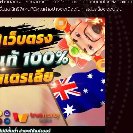
รฝากยอดเงินเล็กน้อยก็ตาม การให้คำแนะนำเกี่ยวกับเว็บไซต์สล็อตแท้ที่เป
ชั่นและสิทธิพิเศษที่มีคุณค่าอย่างต่อเนื่องในการเล่นสล็อตออนไลน์