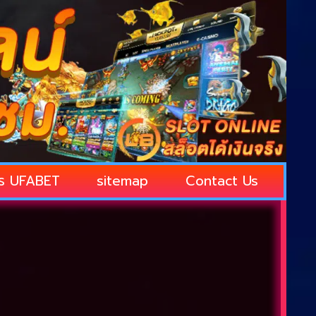
าร UFABET
sitemap
Contact Us