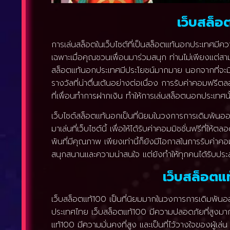
เว็บสล็อ
การเล่นสล็อตในเว็บไซต์ที่เป็นสล็อตแท้นอกประเทศมีค
เฉพาะเมื่อคุณชวนเพื่อนมาร่วมสนุก ท่านไม่เพียงแต่ส
สล็อตแท้นอกประเทศมีประโยชน์มากมาย นอกจากที่จะมีค
รางวัลที่น่าตื่นเต้นอย่างต่อเนื่อง การรับค่าคอมฟรีตลอ
ที่เพื่อนทำการฝากเงิน ทำให้การเล่นสล็อตนอกประเทศนั
เว็บไซต์สล็อตแท้นอกเป็นที่นิยมในวงการการเดิมพันออน
มาเล่นที่เว็บไซต์นี้ เพื่อให้ได้รับค่าคอมมิชชั่นฟรีที
พันที่มีคุณภาพ เพียงเท่านี้ก็ยังมีโอกาสในการรับค่าค
สนุกสนานและความน่าสนใจ แต่ยังทำให้ทุกคนได้รับประสบ
เว็บสล็อตแ
เว็บสล็อตแท้100 เป็นที่นิยมมากในวงการการเดิมพันออนไ
ประเทศไทย เว็บสล็อตแท้100 มีความปลอดภัยที่สูงมาก 
แท้100 มีความมั่นคงที่สูง และเป็นที่ไว้วางใจของผู้เ