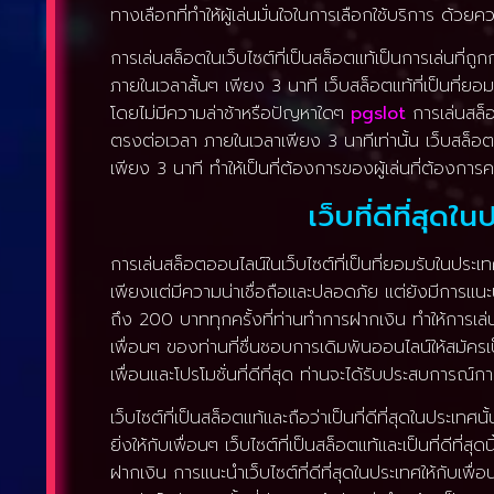
ทางเลือกที่ทำให้ผู้เล่นมั่นใจในการเลือกใช้บริการ
การเล่นสล็อตในเว็บไซต์ที่เป็นสล็อตแท้เป็นการเล่นที่
ภายในเวลาสั้นๆ เพียง 3 นาที เว็บสล็อตแท้ที่เป็นที่
โดยไม่มีความล่าช้าหรือปัญหาใดๆ
pgslot
การเล่นสล็อ
ตรงต่อเวลา ภายในเวลาเพียง 3 นาทีเท่านั้น เว็บสล็อตแ
เพียง 3 นาที ทำให้เป็นที่ต้องการของผู้เล่นที่ต้อง
เว็บที่ดีที่สุ
การเล่นสล็อตออนไลน์ในเว็บไซต์ที่เป็นที่ยอมรับในประเท
เพียงแต่มีความน่าเชื่อถือและปลอดภัย แต่ยังมีการแนะนำเ
ถึง 200 บาททุกครั้งที่ท่านทำการฝากเงิน ทำให้การเล่
เพื่อนๆ ของท่านที่ชื่นชอบการเดิมพันออนไลน์ให้สมัครเ
เพื่อนและโปรโมชั่นที่ดีที่สุด ท่านจะได้รับประสบการณ์
เว็บไซต์ที่เป็นสล็อตแท้และถือว่าเป็นที่ดีที่สุดในประ
ยิ่งให้กับเพื่อนๆ เว็บไซต์ที่เป็นสล็อตแท้และเป็นที่ดีที่ส
ฝากเงิน การแนะนำเว็บไซต์ที่ดีที่สุดในประเทศให้กับเพื่