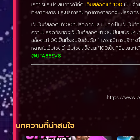
เสถียรและประสบการณ์ที่ดี
เว็บสล็อตแท้ 100
เป็นเจ้า
ที่หลากหลาย และบริการที่มีคุณภาพตลอดจนปลอดภัย ท
เว็บไซต์สล็อตแท้100ที่ปลอดภัยและมั่นคงเป็นเว็บไซต์ที
ความปลอดภัยของเว็บไซต์สล็อตแท้100เป็นเสมือนหินฐาน
สล็อตแท้100เป็นที่ยอมรับอันดับ 1 เพราะมีการบริการท
หลายในเว็บไซต์นี้ เว็บไซต์สล็อตแท้100เป็นที่นิยมแ
@UFA88SV8
https://www.b
บทความที่น่าสนใจ