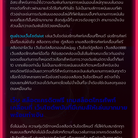
อิสระสำหรับการนำไปวางเดิมพันกับเกมการพนันออนไลน์ทุกแบบในตอน
ทางดังที่กล่าวผ่านมาแล้วได้ในทันทีทันใด ไม่เป็นเกมส์การพนันแบบกีฬา
ตัวอย่างเช่นการเดิมพันบอลออนไลน์ก็กีฬาในแบบอื่นๆกับเกมการพนันใน
แบบก็และก็อื่นๆอีกมากมาย สิ่งกลุ่มนี้ที่จะควรต้องพูดว่า สามารถนำเงิน
ส่วนนี้มาวางเดิมพันได้ด้วยเหมือนกัน
ศูนย์รวมเว็บไซต์slot
เล่นเว็บไซต์slotโทรศัพท์เคลื่อนที่ไหนดี slotโทรศัพท์
มือถือเล่นยังไง สล็อตกระต่าย ตู้สล็อต เกมสล็อตโทรศัพท์เคลื่อนที่ฟรี
สล็อตฮาโลวีน เว็บไซต์สล็อตออนไลน์pg เว็บไซต์ตู้สล็อต เว็บสล็อต888
เว็บสล็อตโทรศัพท์มือถือ ก็ยังสอดคล้องเป็นไปในลักษณะเดียวกันอย่าง
ยอดเยี่ยมกับการกำหนดตัวเลือกสำหรับการวางเดิมพันอัตราขั้นต่ำก็แค่
10 บาทเพียงเท่านั้น ไม่เป็นเกมส์การพนันแบบใดก็ตามหรือสำหรับเงิน
เครดิตฟรียังเป็นแถวทางที่ดีสำหรับการลงเงินเล่นกับเกมการพนันทุกตัว
เลือกได้อีกหลายคราหรือยังสร้างช่องสล็อตเว็บไซต์ไหนดี สร้างกำไร
ตอบแทนให้กับตัวเองได้เกินคาดโดยไม่จำเป็นที่จะจำต้องใช้เงินลงทุนของ
ตนเหมือนกัน
เว็บ สล็อตเครดิตฟรี เกมสล็อตโทรศัพท์
เคลื่อนที่ เว็บไซต์พนันที่มีเกมส์ให้เล่นมากมาย
พร้อมทำเงิน
ซึ่งโน่นเป็น ความคุ้มวิธีทางหนึ่งสล็อตเว็บไซต์ไหนดี ที่มีให้กับสมาชิกทุก
คนแบบเต็มๆก็ยังไม่มีเงื่อนไขใดๆก็ตามทั้งมวลในการแจกเครดิตสล็อต
เว็บไซต์ไหนดี เล่นพนันออนไลน์ฟรี เกือบทุกครั้ง หรือยังเป็นการสร้าง