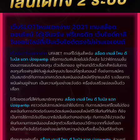
เว็บSLOTไหนแตกง่าย 2021 เกมสล็อต
ออนไลน์ ได้เงินจริง ฟรีเครดิต เว็บไซต์คาสิ
โนออนไลน์ที่เป็นเว็บไซต์ตรงไม่ผ่านเอเยนต์
เว็บSLOTไหนแตกง่าย
UFABET ทางที่ได้ลุ้นสำหรับ
สล็อต เกมส์ ไหน ดี
โบนัส แตก บ่อยpantip
เพื่อการเดิมพันโดยไม่มีเงื่อนไข ไม่ว่าใช้กรรมขั้น
ตอนการแบบไหนมาลงทุน ตัวเลือกของ ยูฟ่าเบทมีตัวเลือกสำหรับในการ
ลงทุนที่เซฟทุนให้กับผู้เล่นมีคุณประโยชน์ที่สุดในตอนนี้ ทั้งยังการสมัคร
เป็นสมาชิกซีกับการแจกเครดิตเล่นพนันออนไลน์ฟรีทุกแบบได้ ระเบียบการ
พนันผ่านยูฟ่าเบท เป็นความคุ้มอย่างแจ้งชัด หรือยังเสร็จแปลงเป็นตัว
เลือก
ได้โดยตรงที่มีให้กับสมาชิกทุกคน
สล็อต เกมส์ ไหน ดี โบนัส แตก
บ่อยpantip
คราวต่อไปการสมัครเข้าใช้บริการ กับการสมัครฟรีโดยไม่ต้อง
ลงเงินกับการติดต่อรับเครดิตเล่นพนันออนไลน์ฟรีได้ในทันทีทันใด ก็ยัง
เป็นการใช้การได้เปรียบจากโปรโมชั่นต่างๆอย่างคุ้ม กับการนำไปวางเดิม
พันกับเกมการพนันออนไลน์ทุกตัวเลือกในตอนวิธีทางจากที่เอ๋ยถึงมา
เป็นการทำเงินได้จริงอย่างแน่แท้กับความน่านับถือเพื่อเป็นันตีสิ่งต่างๆ
ที่ถูกเสนอผ่านซึ่ง
สล็อต เกมส์ ไหน ดี โบนัส แตก บ่อยpantip
ล้วนแต่