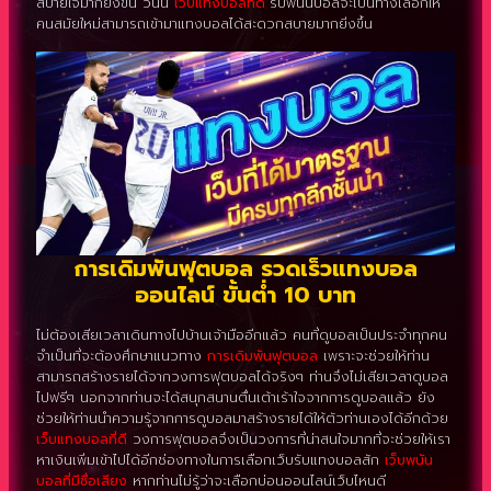
สบายใจมากยิ่งขึ้น วันนี้
เว็บแทงบอลที่ดี
รับพนันบอลจะเป็นทางเลือกให้
คนสมัยใหม่สามารถเข้ามาแทงบอลได้สะดวกสบายมากยิ่งขึ้น
การเดิมพันฟุตบอล รวดเร็วแทงบอล
ออนไลน์ ขั้นต่ำ 10 บาท
ไม่ต้องเสียเวลาเดินทางไปบ้านเจ้ามืออีกแล้ว คนที่ดูบอลเป็นประจำทุกคน
จำเป็นที่จะต้องศึกษาแนวทาง
การเดิมพันฟุตบอล
เพราะจะช่วยให้ท่าน
สามารถสร้างรายได้จากวงการฟุตบอลได้จริงๆ ท่านจึงไม่เสียเวลาดูบอล
ไปฟรีๆ นอกจากท่านจะได้สนุกสนานตื่นเต้าเร้าใจจากการดูบอลแล้ว ยัง
ช่วยให้ท่านนำความรู้จากการดูบอลมาสร้างรายได้ให้ตัวท่านเองได้อีกด้วย
เว็บแทงบอลที่ดี
วงการฟุตบอลจึงเป็นวงการที่น่าสนใจมากที่จะช่วยให้เรา
หาเงินเพิ่มเข้าไปได้อีกช่องทางในการเลือกเว็บรับแทงบอลสัก
เว็บพนัน
บอลที่มีชื่อเสียง
หากท่านไม่รู้ว่าจะเลือกบ่อนออนไลน์เว็บไหนดี