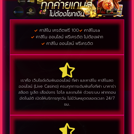
คาสิโน เครดิตฟรี 100
คาสิโนsa
คาสิโน ออนไลน์ ฟรีเครดิต ไม่ต้องฝาก
คาสิโน ออนไลน์ ฟรีเครดิต
เราคือ เว็บไซต์เดิมพันออนไลน์ กีฬา และคาสิโน คาสิโนสด
ออนไลน์ (Live Casino) ครบทุกการเดิมพันทั้งกีฬา บาคาร่า
สล็อต รูเล็ต เสือมังกร ไฮโล และเกมไพ่ ด้วยระบบ ฝากถอน
อัตโนมัติ เปิดให้บริการทุกวัน ไม่มีวันหยุดตลอดเวลา 24/7
ชม..