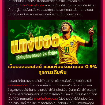
เว็บสักเว็บก็จะมีวิธีหรือแนวทางต่างๆที่จะช่วยให้เราเลือกเว็บที่
ปลอดภัย
การเดิมพันฟุตบอล
บทความนี้เราก็มีแนวทางมาฝากกัน ให้ท่าน
มีความรู้ในการเลือกเว็บพนันบอลที่ดีและปลอดภัยกัน เมื่อท่านทราบกัน
แล้วว่า เป็นเว็บรับเดิมพันฟุตบอลที่มีความน่าเชื่อถือขนาดไหน
เว็บบอลออนไลน์ ชวนเพื่อนรับค่าคอม 0.9%
ทุกการเดิมพัน
แน่นอนว่าท่านอาจจะสงสัยใช่ไหมว่าเราจะใช้เกณฑ์อะไรมาช่วยตัดสินว่า
เว็บบอลออนไลน์
นี้มีความน่าเชื่อถือมากน้อยเพียงใด ซึ่งเราได้เตรียม
ข้อมูลที่จะช่วยให้ท่านทราบและมั่นใจได้ว่าเว็บนี้เป็นเว็บที่เราไว้ใจได้จริงและ
ท่านสามารถนำเกณฑ์หรือแนวทางการเลือกเว็บของเรามาใช้ในการคัดเลือก
เว็บที่ดีมีคุณภาพเพื่อ
การเดิมพันฟุตบอล
ได้อย่างมั่นใจได้อีกด้วย โดย
เกณฑ์ข้อแรกที่เราจะใช้ในการคัดเลือกเว็บสักเว็บหนึ่งนั้น เราจะต้องดูว่า