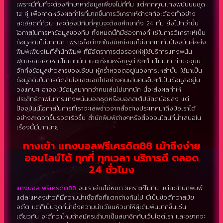
เพราะมีทีมที่จะต้องศึกษาหาข้อมูลเพียงไม่กี่ทีม แต่หากคุณแทงพนันบนชุด
12 คู่ เพื่อคาดหวังผลกำไรที่มากขึ้นการวิเคราะห์ต่างๆก็จะต้องทำอย่าง
ละเอียดถี่ถ้วน และต้องมีทีมที่คุณจะต้องศึกษาถึง 24 ทีม ยิ่งไปกว่านั้น
โอกาสในการหาข้อมูลของทีม ทั้งหมดนี้ก็มีช่องทางที่ ใช้ในการวิเคราะห์เป็น
ข้อมูลดิบไม่มากนัก เพราะสื่อต่างๆในสมัยก่อนมีไม่มากเท่ากับปัจจุบันสื่อสิ่ง
พิมพ์เพียงไม่กี่สำนักพิมพ์ ที่มีอัตราการต่อรองให้ผู้ใช้บริการแทงพนัน
ฟุตบอลเลือกหามีไม่มากนัก และเซียนหรือกูรูต่างๆก็ มีไม่มากเท่าปัจจุบัน
อีกทั้งข้อมูลข่าวสารของเซียน ผู้คร่ำหวอดอยู่ในวงการเหล่านั้น ใช้มาเป็น
ข้อมูลดิบในการตัดสินใจและบอกไปอย่างคนเล่นคนอื่นๆก็เป็นข้อมูลอยู่ใน
วงแคบๆ อาจจะมีข้อมูลมากกว่าคนเล่นไม่มากนัก นี่จะส่งผลทำให้
ประสิทธิภาพในการแทงพนันบอลชุดหรือบอลสเต็ปมีลดน้อยลง แต่
ปัจจุบันนี้โอกาสในการที่เราจะเสพข่าวจากสื่อต่างประเทศมาถึงมือเราได้
อย่างสะดวกขึ้นรวดเร็วขึ้น สำนักพิมพ์ต่างๆหรือสื่อออนไลน์ที่นำเสนอใน
เรื่องนี้มีมากมาย
ทางเข้า แทงบอลฟรีเครดิต88 เข้าถึงง่าย
ออนไลน์ได้ ทุกที่ ทุกเวลา บริการดี ตลอด
24 ชั่วโมง
แทงบอล ฟรีเครดิต88
จนเราอ่านไม่หมดวิเคราะห์ไม่ทัน แต่ละสำนักพิมพ์
แต่ละแหล่งข่าวก็มีความน่าเชื่อถือที่แตกต่างกันไป นี่เป็นข้อดีกว่าสมัย
อดีต แต่ก็เป็นจุดที่นำซึ่งความน่าเวียนหัวมาให้ผู้เดิมพันมากขึ้นเช่น
เดียวกัน จะดีกว่าไหมถ้าสมัครเข้ามาเป็นสมาชิกกับเว็บไซต์เรา และอยากจะ