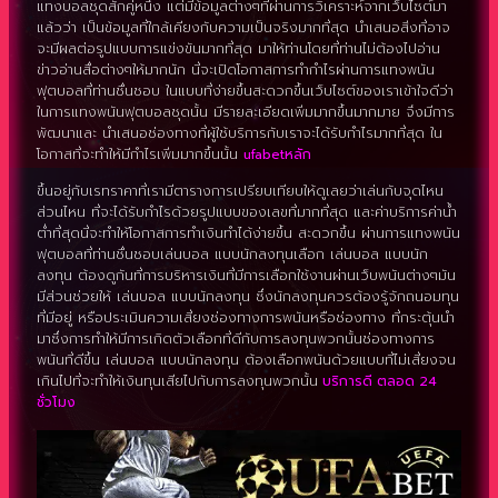
แทงบอลชุดสักคู่หนึ่ง แต่มีข้อมูลต่างๆที่ผ่านการวิเคราะห์จากเว็บไซต์มา
แล้วว่า เป็นข้อมูลที่ใกล้เคียงกับความเป็นจริงมากที่สุด นำเสนอสิ่งที่อาจ
จะมีผลต่อรูปแบบการแข่งขันมากที่สุด มาให้ท่านโดยที่ท่านไม่ต้องไปอ่าน
ข่าวอ่านสื่อต่างๆให้มากนัก นี่จะเปิดโอกาสการทำกำไรผ่านการแทงพนัน
ฟุตบอลที่ท่านชื่นชอบ ในแบบที่ง่ายขึ้นสะดวกขึ้นเว็บไซต์ของเราเข้าใจดีว่า
ในการแทงพนันฟุตบอลชุดนั้น มีรายละเอียดเพิ่มมากขึ้นมากมาย จึงมีการ
พัฒนาและ นำเสนอช่องทางที่ผู้ใช้บริการกับเราจะได้รับกำไรมากที่สุด ใน
โอกาสที่จะทำให้มีกำไรเพิ่มมากขึ้นนั้น
ufabetหลัก
ขึ้นอยู่กับเรทราคาที่เรามีตารางการเปรียบเทียบให้ดูเลยว่าเล่นกับจุดไหน
ส่วนไหน ที่จะได้รับกำไรด้วยรูปแบบของเลขที่มากที่สุด และค่าบริการค่าน้ำ
ต่ำที่สุดนี่จะทำให้โอกาสการทำเงินทำได้ง่ายขึ้น สะดวกขึ้น ผ่านการแทงพนัน
ฟุตบอลที่ท่านชื่นชอบเล่นบอล แบบนักลงทุนเลือก เล่นบอล แบบนัก
ลงทุน ต้องดูกันที่การบริหารเงินที่มีการเลือกใช้งานผ่านเว็บพนันต่างๆมัน
มีส่วนช่วยให้ เล่นบอล แบบนักลงทุน ซึ่งนักลงทุนควรต้องรู้จักถนอมทุน
ที่มีอยู่ หรือประเมินความเสี่ยงช่องทางการพนันหรือช่องทาง ที่กระตุ้นนำ
มาซึ่งการทำให้มีการเกิดตัวเลือกที่ดีกับการลงทุนพวกนั้นช่องทางการ
พนันที่ดีขึ้น เล่นบอล แบบนักลงทุน ต้องเลือกพนันด้วยแบบที่ไม่เสี่ยงจน
เกินไปที่จะทำให้เงินทุนเสียไปกับการลงทุนพวกนั้น
บริการดี ตลอด 24
ชั่วโมง