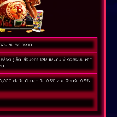
 ออนไลน์ ฟรีเครดิต
 สล็อต รูเล็ต เสือมังกร ไฮโล และเกมไพ่ ด้วยระบบ ฝาก
ชม..
,000,000 ต่อวัน คืนยอดเสีย 0.5% ชวนเพื่อนรับ 0.5%