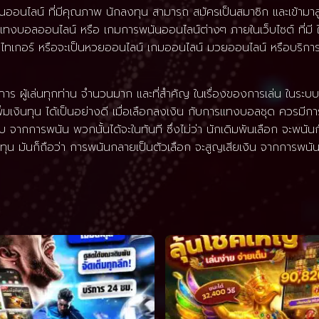
นันออนไลน์ ที่มีคุณภาพ นักลงทุน สามารถ สมัครเป็นสมาชิก และเข้ามาสู่
ทงบอลออนไลน์ หรือ เกมการพนันออนไลน์ต่างๆ ภายในเว็บไซต์ ที่มี ให้บ
 ไทเกอร์ หรือจะเป็นหวยออนไลน์ เกมออนไลน์ มวยออนไลน์ หรือบริการอ
บริการ ผู้เล่นทุกท่าน จำนวนมาก และที่สำคัญ ในเรื่องของการเล่น ในระ
่มเงินทุน ได้เป็นอย่างดี เมื่อเลือกลงเงิน กับการแทงบอลชุด ควรมีการเ
 จากการพนัน พวกนั้นได้จะในทันที ซึ่งไม่ว่า นักเดิมพันเลือก จะพนัน
ลงทุน มันก็ถือว่า การพนันกลายเป็นตัวเลือก จะสูญเสียเงิน จากการพนัน