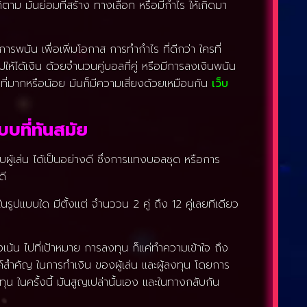
็ตาม มันย่อมที่สร้าง ทางเลือก หรือมีกำไร ให้เกิดมา
รพนัน เพื่อเพิ่มโอกาส การทำกำไร ที่ดีกว่า ใครที่
ห้ได้เงิน ด้วยจำนวนคู่บอลกี่คู่ หรือมีการลงเงินพนัน
ล ที่มากหรือน้อย มันก็มีความเสี่ยงด้วยเหมือนกัน
เว็บ
บที่ทันสมัย
ู้เล่น ได้เป็นอย่างดี ซึ่งการแทงบอลชุด หรือการ
ดี
ูปแบบใด มีตั้งแต่ จำนววน 2 คู่ ถึง 12 คู่เลยทีเดียว
เน้น ไปที่เป้าหมาย การลงทุน ก็แค่ทำความเข้าใจ ถึง
ค์สำคัญ ในการทำเงิน ของผู้เล่น และผู้ลงทุน โดยการ
ุน ในครั้งนี้ มันสูญเปล่านั้นเอง และในทางกลับกัน