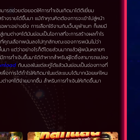
็สามารถช่วยต่อยอดให้การทำเงินเกิดมาได้ดีเยี่ยม
้างรายได้ขึ้นมา แม้ถ้าคุณคิดต้องการจะเข้าไปสู่หน้า
เฉพาะอย่างยิ่ง การเลือกใช้งานกับเว็บยูฟ่าเบท ก็เลยมี
สู่เกมต่างๆได้มันย่อมเป็นโอกาสที่จะการสร้างผลกำไร
รั้งที่คุณเลือกพนันลงไปทุกลักษณะของการพนันไม่ว่า
ึ้นมา แต่ว่าอย่างไรก็ดีโดยส่วนมากแล้วผู้พนันหลายๆ
ีการทำเงินขึ้นมาได้ถ้าหากสำหรับผู้ใดซึ่งสามารถแปลง
wnload
กับบอลในแต่ละคู่ได้แล้วมันย่อมเป็นช่องทางที่
บเพื่อการได้กำไรให้เกิดมาในแต่ละแบบได้มากน้อยแค่ไหน
ต่างๆได้ง่ายมากขึ้น สำหรับการทำเงินให้เกิดขึ้นมา