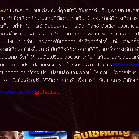
020
ที่เหมาะสมกับเกมแต่ละเกมที่คุณเข้าไปใช้บริการในเว็บยูฟ่าเบท มันก
าม ถ้าเกิดเลือกลักษณะเกมที่ดีเอามาทำเงิน มันย่อมทำให้มีการเกิดการสร
ุใดก็ตามที่กักกันการเข้าถึงของคุณ การเลือกที่จะใช้ ตัวเลือกแบบใดโดย
งโอกาสสำหรับการสร้างรายได้ให้ เกิดมาจากการพนัน เพราะว่า เมื่อคุณไป
ือกรูปแบบไหนนำมาทำเป็นช่องทางให้เกิดความสำเร็จทำกำไรขึ้นมาในแต่ละค
เกิดผลกำไรขึ้นมาได้ มันก็ถือได้ว่าโอกาสที่ดีที่นำมาซึ่งการได้กำไรข
ิดออกมาซึ่งทำให้คุณเสียเปรียบ จวบจนกระทั่งทำให้ไม่อาจจะต่อยอดให้ม
บบต่างๆมาปรับเปลี่ยนให้เหมาะสมสำหรับการเข้าไปได้กำไร
188bet do
ด้มากกว่า อยู่ที่ใครจะปรับเปลี่ยนลักษณะพวกนั้นให้เกิดเป็นโอกาสสำหรั
ๆ มันก็จะช่วยปรับให้ให้โอกาสสำหรับเพื่อการทำเงิน และการเข้าถึงเกม
 เพียง แอดไลน์
@ufa88v3