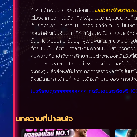
ถ้าหากนักพนันแต่ละคนเลือกแบบ
138betฟรีเครดิต2
เนื่องจากไม่ว่าคุณเลือกที่จะใช้รูปแบบเกมรูปแบบไหนก็ต
เว็บของยูฟ่าเบท หากแม้ไม่อาจจะเข้าถึงได้ไม่จะเป็นเหต
ส่วนสำคัญเป็นอันมาก ที่ทำให้ผู้เล่นพนันแต่ละคนสร้า
ขึ้นมาได้เหมือนกัน ขึ้นอยู่ที่ผู้เดิมพันแต่ละคนจะเล
ด้วยแบบไหนก็ตาม ถ้าลักษณะพวกนั้นมันสามารถต่อยอดให้
คนพลาดที่จะเข้าถึงการศึกษาแบบต่างๆของหน้าเว็บที่เป
ลักษณะต่างๆให้เกิดโอกาสสำหรับการทำเงินและก็เลือกแ
จะกระตุ้นแล้วส่งผลให้มีการเกิดการสร้างผลกำไรขึ้นมาไ
ถึงแม้สามารถเข้าไปทำความเข้าใจลักษณะของ ทางเข้าต่าง
โปรพิเศษสุดๆๆๆๆๆๆๆๆๆๆ กดรับเลยเครดิตฟรี 100
บทความที่น่าสนใจ