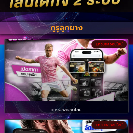
กูรูลูกยาง
แทงบอลออนไลน์
แทงบอลออนไลน์
แทงบอลออนไลน์