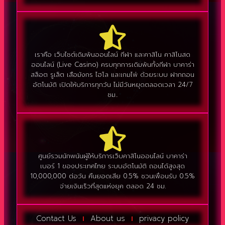
เราคือ เว็บไซต์เดิมพันออนไลน์ กีฬา และคาสิโน คาสิโนสด
ออนไลน์ (Live Casino) ครบทุกการเดิมพันทั้งกีฬา บาคาร่า
สล็อต รูเล็ต เสือมังกร ไฮโล และเกมไพ่ ด้วยระบบ ฝากถอน
อัตโนมัติ เปิดให้บริการทุกวัน ไม่มีวันหยุดตลอดเวลา 24/7
ชม..
ศูนย์รวมนักพนันผู้ให้บริการเว็บคาสิโนออนไลน์ บาคาร่า
เบอร์ 1 ของประเทศไทย ระบบอัตโนมัติ ถอนได้สูงสุด
10,000,000 ต่อวัน คืนยอดเสีย 0.5% ชวนเพื่อนรับ 0.5%
จ่ายเงินเร็วที่สุดแห่งยุค ตลอด 24 ชม.
Contact Us
About us
privacy policy