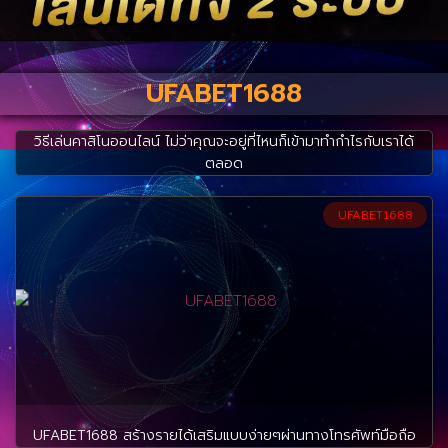
UFABET1688
วิธีเล่นคาสิโนออนไลน์ ไม่ว่าคุณจะอยู่ที่ไหนก็เข้ามาทำกำไรกับเราได้
ตลอด
UFABET1688
UFABET1688 สร้างรายได้เสริมแบบง่ายๆผ่านทางโทรศัพท์มือถือ