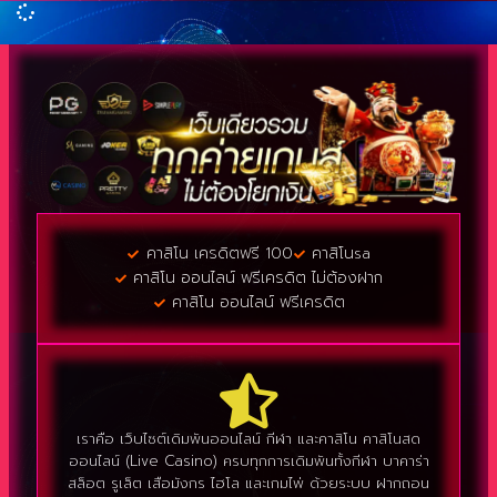
คาสิโน เครดิตฟรี 100
คาสิโนsa
คาสิโน ออนไลน์ ฟรีเครดิต ไม่ต้องฝาก
คาสิโน ออนไลน์ ฟรีเครดิต
เราคือ เว็บไซต์เดิมพันออนไลน์ กีฬา และคาสิโน คาสิโนสด
ออนไลน์ (Live Casino) ครบทุกการเดิมพันทั้งกีฬา บาคาร่า
สล็อต รูเล็ต เสือมังกร ไฮโล และเกมไพ่ ด้วยระบบ ฝากถอน