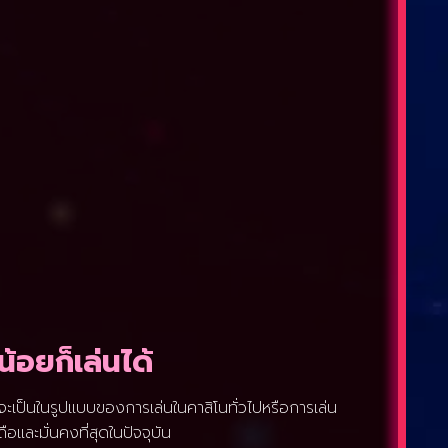
น้อยก็เล่นได้
จะเป็นในรูปแบบของการเล่นในคาสิโนทั่วไปหรือการเล่น
ือและมั่นคงที่สุดในปัจจุบัน