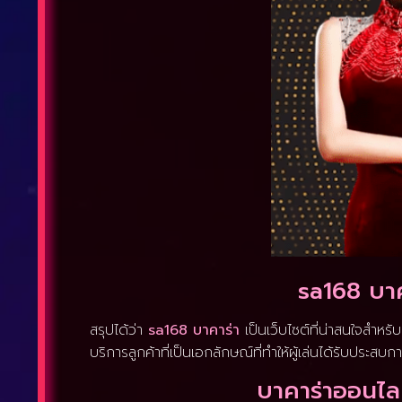
sa168 บาค
สรุปได้ว่า
sa168 บาคาร่า
เป็นเว็บไซต์ที่น่าสนใจสำห
บริการลูกค้าที่เป็นเอกลักษณ์ที่ทำให้ผู้เล่นได้รับประ
บาคาร่าออนไลน