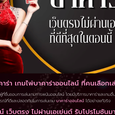
าร่า เกมไพ่บาคาร่าออนไลน์ ที่คนเลือกเล่
รับผู้ที่ชื่นชอบการเล่นเกมการพนันออนไลน์ โดยมีบริการบาคาร่าและเก
สบการณ์ที่ดีและปลอดภัยในการเล่นเกม
บาคาร่าออนไลน์
ได้อย่างแท้จริง
์ เว็บตรง ไม่ผ่านเอเย่นต์ รับโปรโมชันม