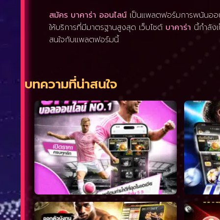
สมัคร บาคาร่า ออนไลน์
เป็นแพลตฟอร์มการพนันออนไลน์
ให้บริการที่มีมาตรฐานสูงสุด เว็บไซต์
บาคาร่า
นี้กำลั
สนใจกับแพลตฟอร์มนี้
บทความที่น่าสนใจ