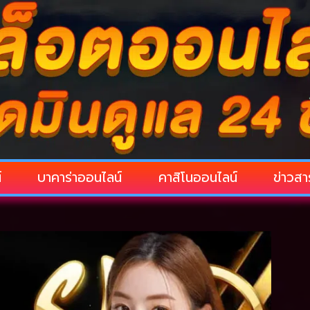
์
บาคาร่าออนไลน์
คาสิโนออนไลน์
ข่าวส