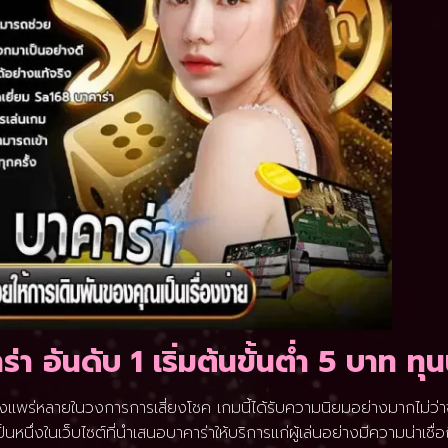
า อันดับ 1 เริ่มต้นขั้นต่ำ 5 บาท ทุน
างแพร่หลายในวงการการเสี่ยงโชค เกมนี้ได้รับความนิยมอย่างมากไม่ว่า
นึ่งในเว็บไซต์ที่นำเสนอบาคาร่าให้บริการแก่ผู้เล่นอย่างมีความน่าเชื่อถ