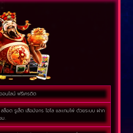
 ออนไลน์ ฟรีเครดิต
 สล็อต รูเล็ต เสือมังกร ไฮโล และเกมไพ่ ด้วยระบบ ฝาก
ชม..