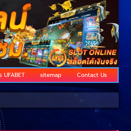
าร UFABET
sitemap
Contact Us