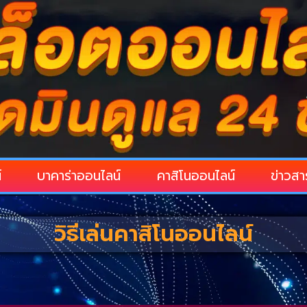
์
บาคาร่าออนไลน์
คาสิโนออนไลน์
ข่าวส
วิธีเล่นคาสิโนออนไลน์