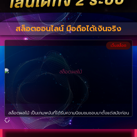
สล็อตออนไลน์ มือถือได้เงินจริง
เว็บสล็อต
สล็อตผลไม้ เป็นเกมพนันที่ได้รับความนิยมชมชอบมาตั้งแต่สมัยก่อน