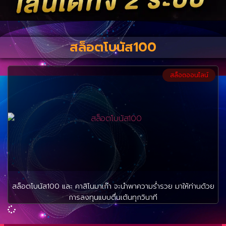
สล็อตโบนัส100
สล็อตออนไลน์
สล็อตโบนัส100 และ คาสิโนมาเก๊า จะนำพาความร่ำรวย มาให้ท่านด้วย
การลงทุนแบบตื่นเต้นทุกวินาที