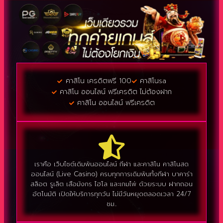
คาสิโน เครดิตฟรี 100
คาสิโนsa
คาสิโน ออนไลน์ ฟรีเครดิต ไม่ต้องฝาก
คาสิโน ออนไลน์ ฟรีเครดิต
เราคือ เว็บไซต์เดิมพันออนไลน์ กีฬา และคาสิโน คาสิโนสด
ออนไลน์ (Live Casino) ครบทุกการเดิมพันทั้งกีฬา บาคาร่า
สล็อต รูเล็ต เสือมังกร ไฮโล และเกมไพ่ ด้วยระบบ ฝากถอน
อัตโนมัติ เปิดให้บริการทุกวัน ไม่มีวันหยุดตลอดเวลา 24/7
ชม..