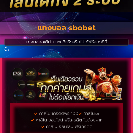
แทงบอล sbobet
แทงบอลสเต็ปแม่นๆ ดีจริงหรือไม่ ท้าให้ลองที่นี่
คาสิโน เครดิตฟรี 100
คาสิโนsa
คาสิโน ออนไลน์ ฟรีเครดิต ไม่ต้องฝาก
คาสิโน ออนไลน์ ฟรีเครดิต