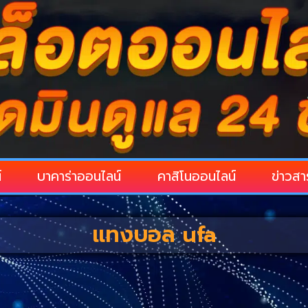
์
บาคาร่าออนไลน์
คาสิโนออนไลน์
ข่าวส
แทงบอล ufa