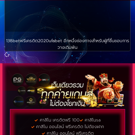
138betฟรีเครดิต2020ufabet อีกหนึ่งช่องทางสำหรับผู้ที่ชื่นชอบการ
วางเดิมพัน
คาสิโน เครดิตฟรี 100
คาสิโนsa
คาสิโน ออนไลน์ ฟรีเครดิต ไม่ต้องฝาก
คาสิโน ออนไลน์ ฟรีเครดิต