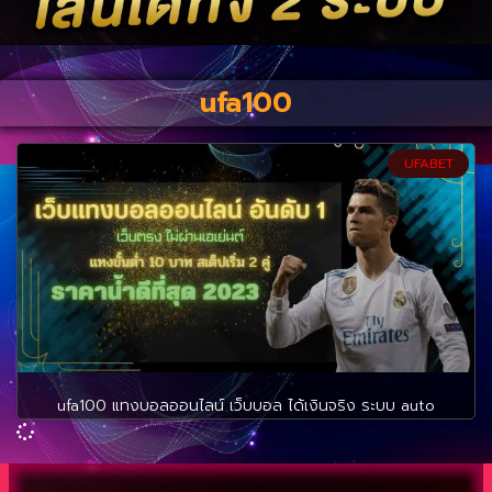
ufa100
UFABET
ufa100 แทงบอลออนไลน์ เว็บบอล ได้เงินจริง ระบบ auto